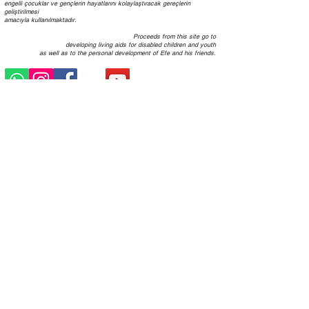
engelli çocuklar ve gençlerin hayatlarını kolaylaştıracak
gereçlerin
geliştirilmesi
a
macıyla kullanılmaktadır. ​
Proceeds from this site go to
developing
living aids for disabled children and youth
as well as to the personal development of Efe and his friends.
Mesajımızı yayma çabamıza
destek verdiğiniz için teşekkürler.
Thank you for supporting us and
helping spread the idea.
Efe
ReDefineNormal, Efe Arslan adına
tescilli,
"19 22 Medikal Teknolojiler Ltd.Şti." tarafından işletilen bir markadır ve
engellilerin kabullenilmesine yönelik farkındalığı yaymak
amacıyla
tasarlanmış
giyim ürünleri sunmaktadır.
ReDefineNormal is a registered trademark of Efe Arslan and is operated by
"
19 22 Medikal Teknolojiler Ltd.Şti." to market designer clothing products
to spread awareness about the public acceptance of the disabled.