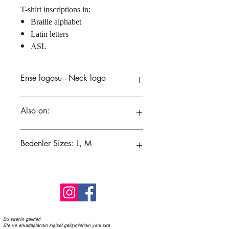
T-shirt inscriptions in:
Braille alphabet
Latin letters
ASL
Ense logosu - Neck logo
Kırmızı veya lacivert ense logoso
Also on:
seçenekleri mevcuttur.
Red or navy blue neck logo options
available
https://www.instagram.com/redefinen
Bedenler Sizes: L, M
ormaltshirt/
Bu sitenin gelirleri
Efe ve arkadaşlarının kişisel gelişimlerinin yanı sıra