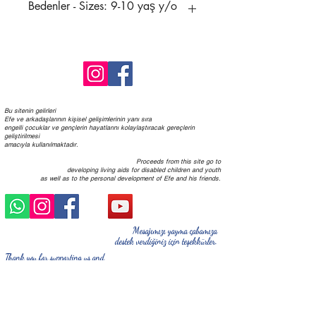
Bedenler - Sizes: 9-10 yaş y/o
Bu sitenin gelirleri
Efe ve arkadaşlarının kişisel gelişimlerinin yanı sıra
engelli çocuklar ve gençlerin hayatlarını kolaylaştıracak
gereçlerin
geliştirilmesi
a
macıyla kullanılmaktadır. ​
Proceeds from this site go to
developing
living aids for disabled children and youth
as well as to the personal development of Efe and his friends.
Mesajımızı yayma çabamıza
destek verdiğiniz için teşekkürler.
Thank you for supporting us and
helping spread the idea.
Efe